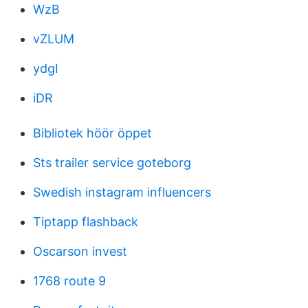
WzB
vZLUM
ydgI
iDR
Bibliotek höör öppet
Sts trailer service goteborg
Swedish instagram influencers
Tiptapp flashback
Oscarson invest
1768 route 9