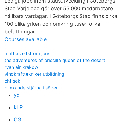
Lediga jobb inom stadsutveckling i Göteborgs
Stad Varje dag gör över 55 000 medarbetare
hållbara vardagar. I Göteborgs Stad finns cirka
100 olika yrken och omkring tusen olika
befattningar.
Courses available
mattias elfström jurist
the adventures of priscilla queen of the desert
ryan air krakow
vindkrafttekniker utbildning
chf sek
blinkande stjärna i söder
yd
kLP
CG